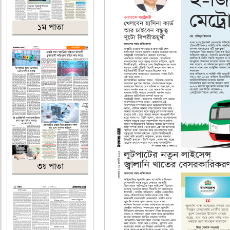
১ম পাতা
৩য় পাতা