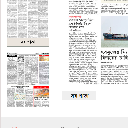
২য় পাতা
৪র্থ পাতা