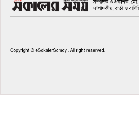
সম্পাদক ও প্রকাশক: মো: 
সম্পাদকীয়, বার্তা ও ব
Copyright © eSokalerSomoy . All right reserved.
৫ম পাতা