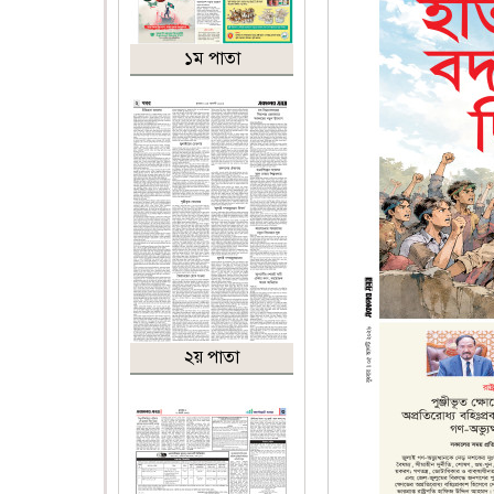
১ম পাতা
২য় পাতা