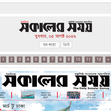
বুধবার, ০৫ আগষ্ট ২০২৬
1
2
3
4
5
6
7
8
9
10
11
12
»