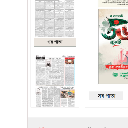
৩য় পাতা
৪র্থ পাতা