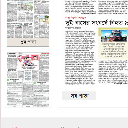
৫ম পাতা
৬ষ্ঠ পাতা