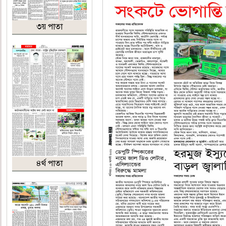
৩য় পাতা
৪র্থ পাতা