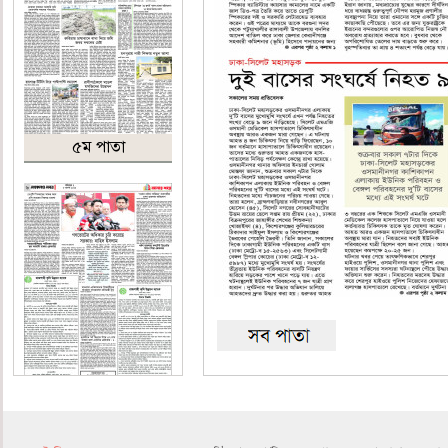
৫ম পাতা
৬ষ্ঠ পাতা