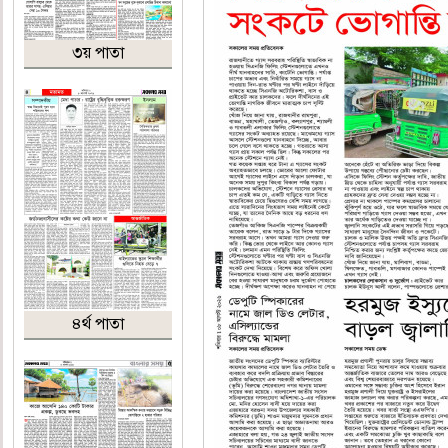
৩য় পাতা
৪র্থ পাতা