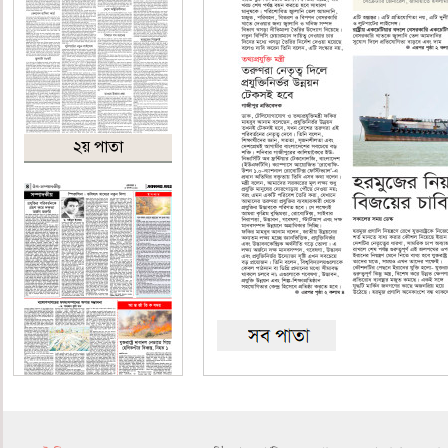
২য় পাতা
৪র্থ পাতা