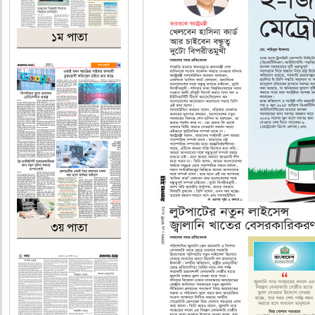
১ম পাতা
৩য় পাতা