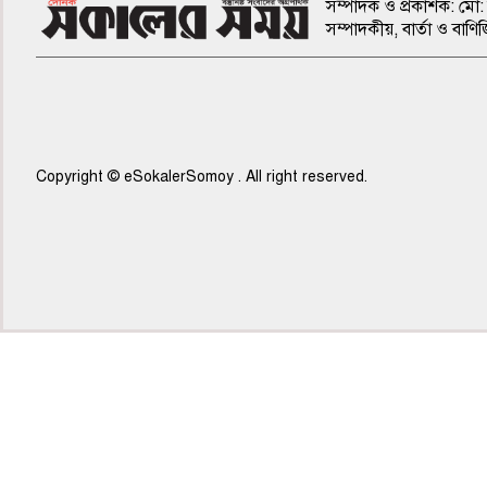
সম্পাদক ও প্রকাশক: মো: 
সম্পাদকীয়, বার্তা ও ব
Copyright © eSokalerSomoy . All right reserved.
৫ম পাতা