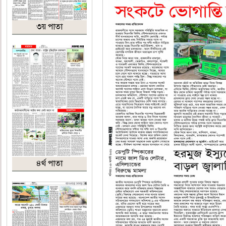
৩য় পাতা
৪র্থ পাতা