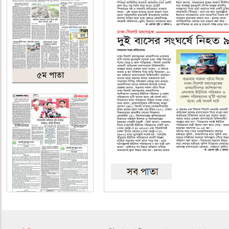
৫ম পাতা
৬ষ্ঠ পাতা