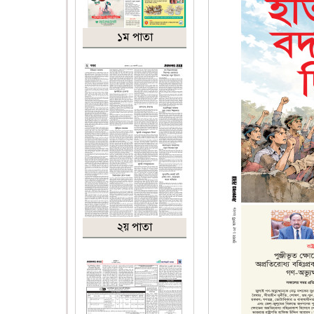
১ম পাতা
২য় পাতা