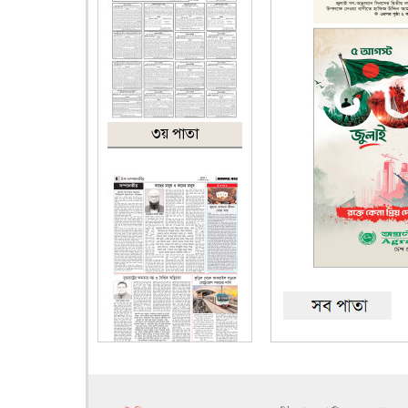
৩য় পাতা
৪র্থ পাতা