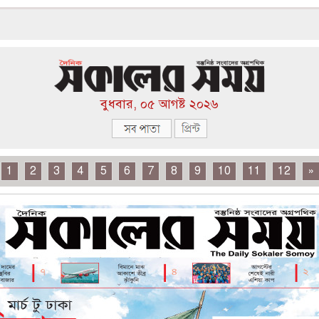
বুধবার, ০৫ আগষ্ট ২০২৬
1
2
3
4
5
6
7
8
9
10
11
12
»