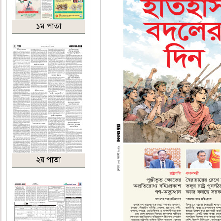
১ম পাতা
২য় পাতা