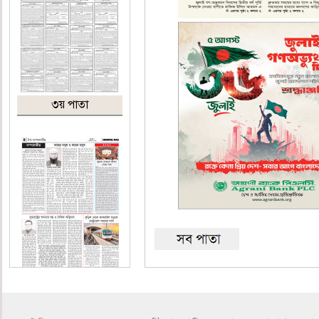
৩য় পাতা
৪র্থ পাতা