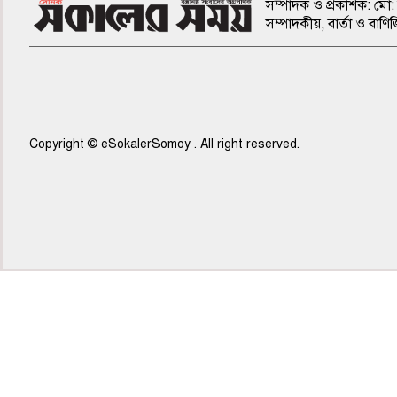
সম্পাদক ও প্রকাশক: মো: 
সম্পাদকীয়, বার্তা ও ব
Copyright © eSokalerSomoy . All right reserved.
৫ম পাতা