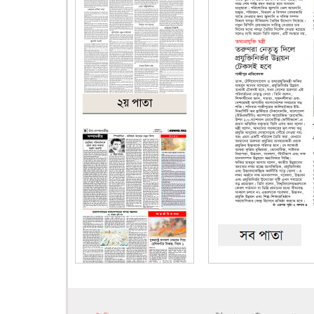
২য় পাতা
৪র্থ পাতা