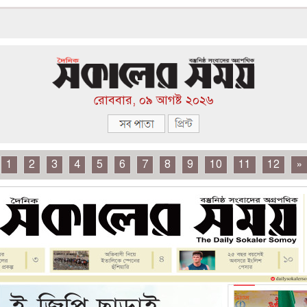
রোববার, ০৯ আগষ্ট ২০২৬
1
2
3
4
5
6
7
8
9
10
11
12
»