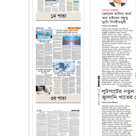
১ম পাতা
৩য় পাতা