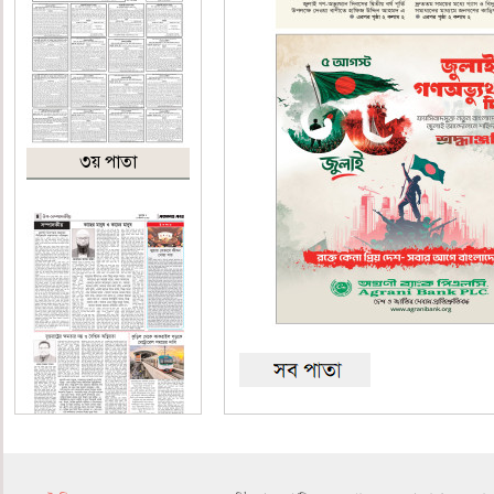
৩য় পাতা
৪র্থ পাতা