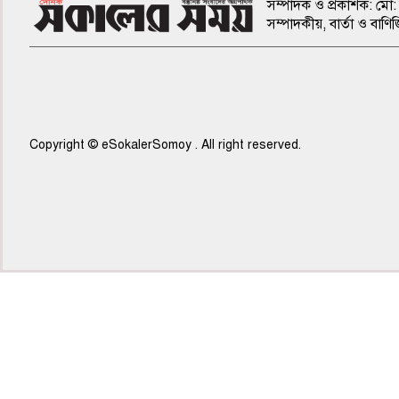
সম্পাদক ও প্রকাশক: মো: 
সম্পাদকীয়, বার্তা ও ব
Copyright © eSokalerSomoy . All right reserved.
৫ম পাতা