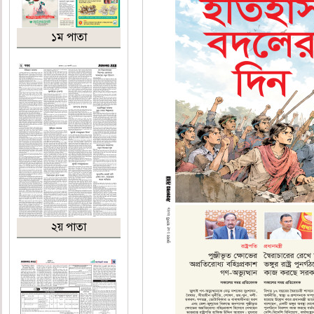
১ম পাতা
২য় পাতা