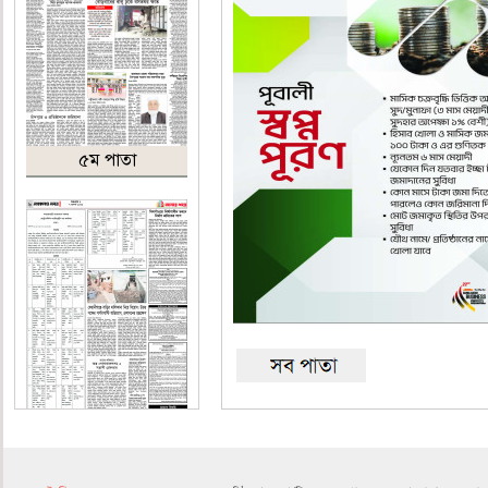
৫ম পাতা
৬ষ্ঠ পাতা