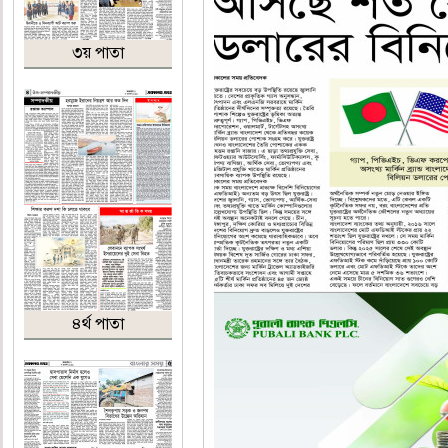
৩য় পাতা
৪র্থ পাতা