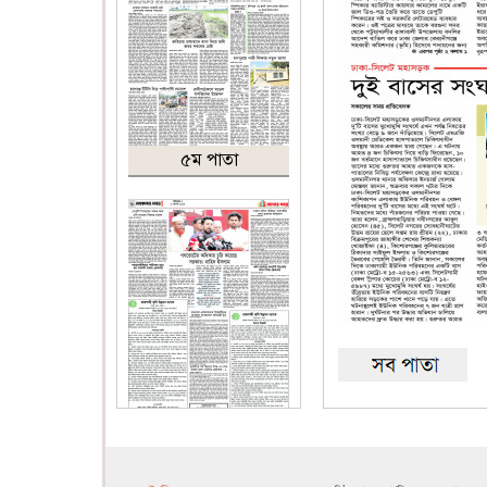
৫ম পাতা
৬ষ্ঠ পাতা