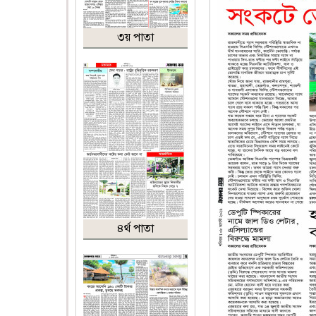
৩য় পাতা
৪র্থ পাতা