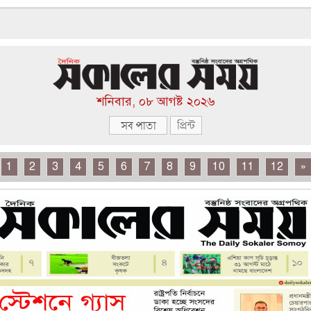
শনিবার, ০৮ আগষ্ট ২০২৬
1
2
3
4
5
6
7
8
9
10
11
12
»