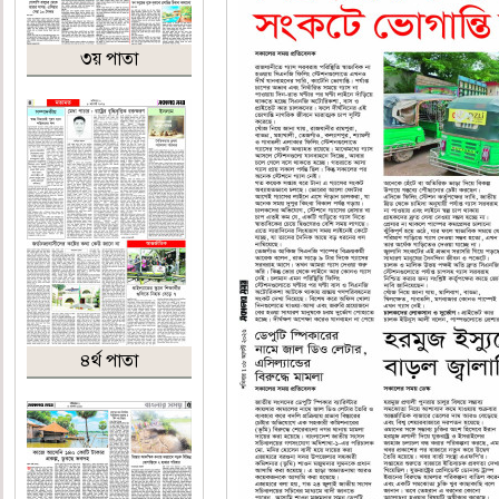
৩য় পাতা
৪র্থ পাতা