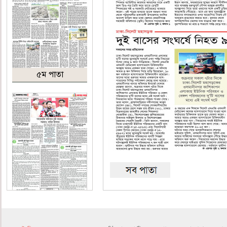
৫ম পাতা
৬ষ্ঠ পাতা