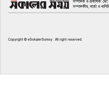
সম্পাদক ও প্রকাশক: মো: 
সম্পাদকীয়, বার্তা ও ব
Copyright © eSokalerSomoy . All right reserved.
৫ম পাতা