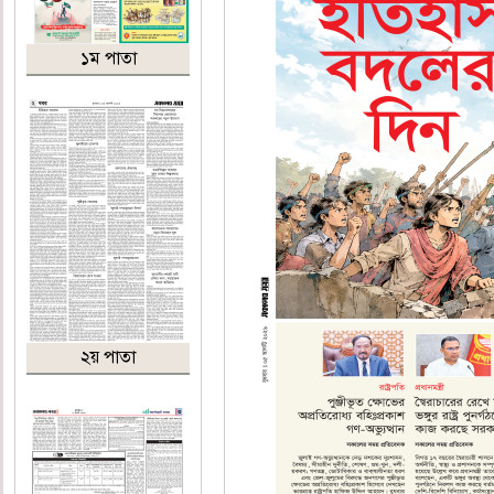
১ম পাতা
২য় পাতা