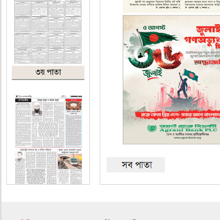
৩য় পাতা
৪র্থ পাতা