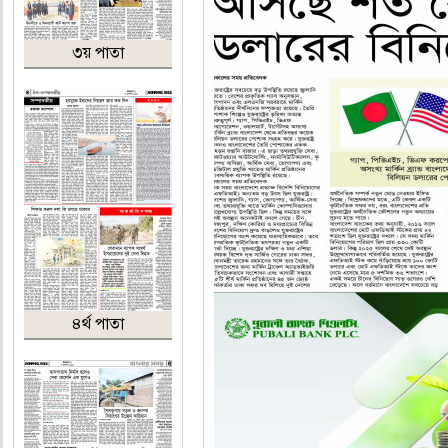
৩য় পাতা
৪র্থ পাতা