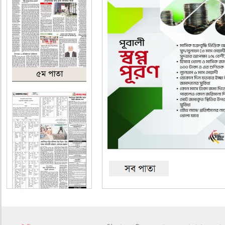
৫ম পাতা
৬ষ্ঠ পাতা