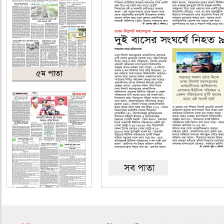
৫ম পাতা
৬ষ্ঠ পাতা