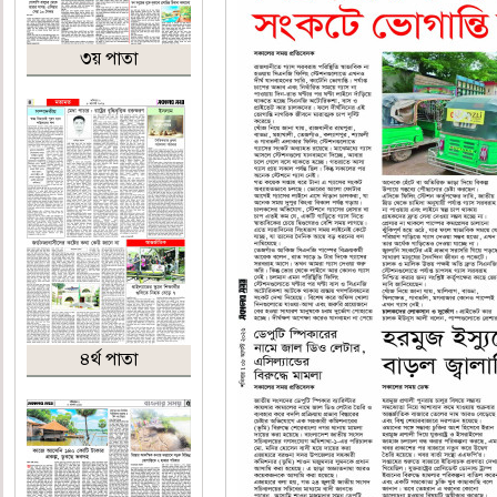
৩য় পাতা
৪র্থ পাতা