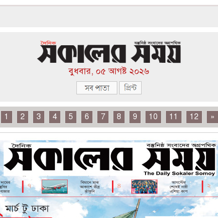
বুধবার, ০৫ আগষ্ট ২০২৬
1
2
3
4
5
6
7
8
9
10
11
12
»