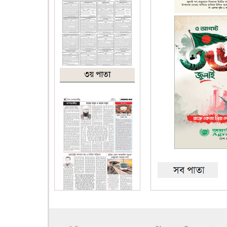
৩য় পাতা
৪র্থ পাতা