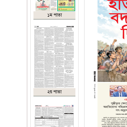
১ম পাতা
২য় পাতা