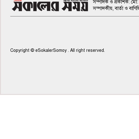
সম্পাদক ও প্রকাশক: মো: 
সম্পাদকীয়, বার্তা ও ব
Copyright © eSokalerSomoy . All right reserved.
৫ম পাতা