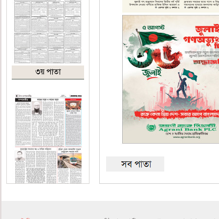
৩য় পাতা
৪র্থ পাতা