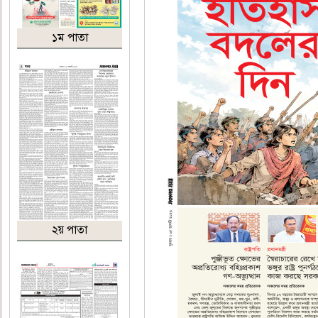
১ম পাতা
২য় পাতা