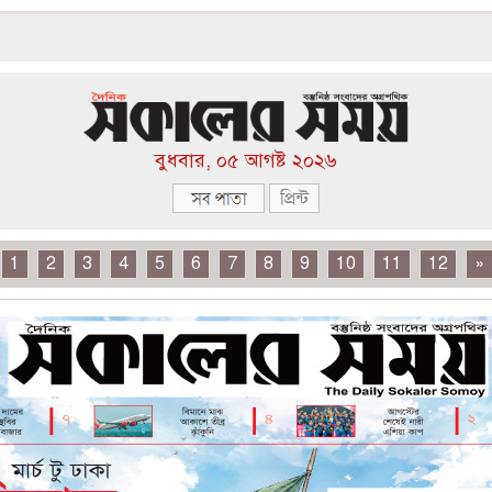
বুধবার, ০৫ আগষ্ট ২০২৬
1
2
3
4
5
6
7
8
9
10
11
12
»