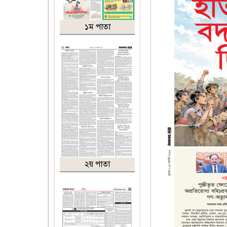
১ম পাতা
২য় পাতা