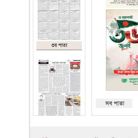
৩য় পাতা
৪র্থ পাতা