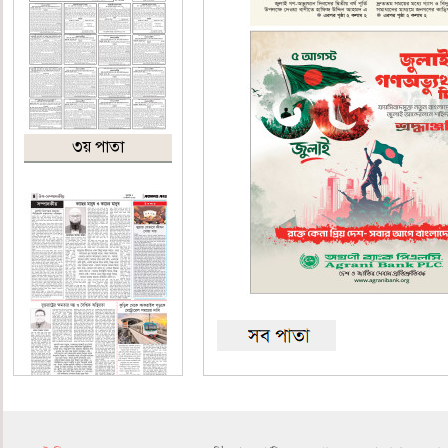
৩য় পাতা
৪র্থ পাতা