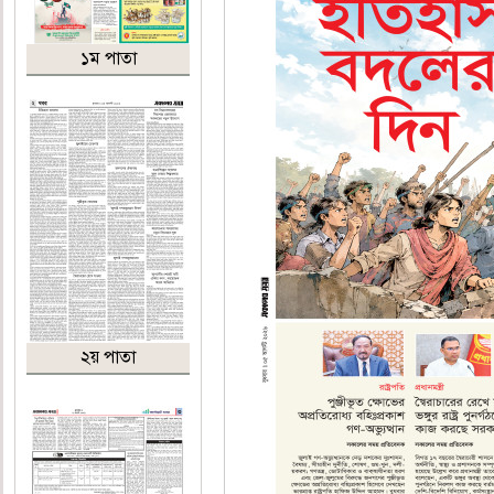
১ম পাতা
২য় পাতা