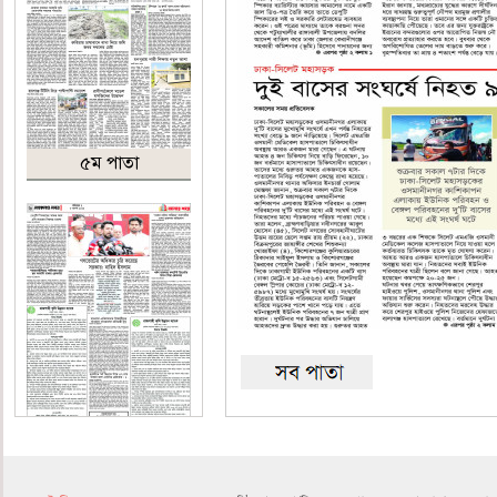
৫ম পাতা
৬ষ্ঠ পাতা