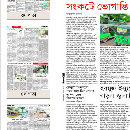
৩য় পাতা
৪র্থ পাতা