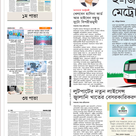
১ম পাতা
৩য় পাতা