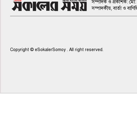
সম্পাদক ও প্রকাশক: মো: 
সম্পাদকীয়, বার্তা ও ব
Copyright © eSokalerSomoy . All right reserved.
৫ম পাতা