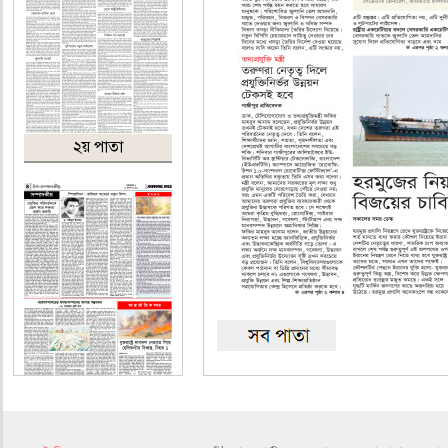
২য় পাতা
৪র্থ পাতা