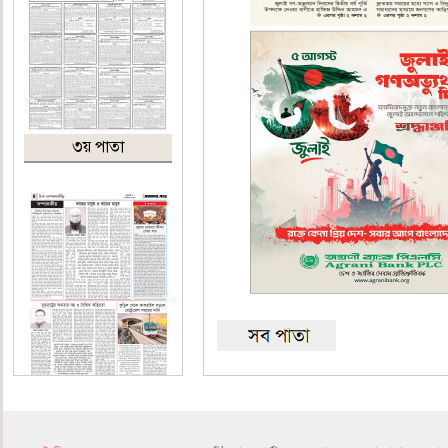
৩য় পাতা
৪র্থ পাতা