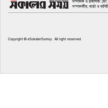
সম্পাদক ও প্রকাশক: মো: 
সম্পাদকীয়, বার্তা ও ব
Copyright © eSokalerSomoy . All right reserved.
৫ম পাতা