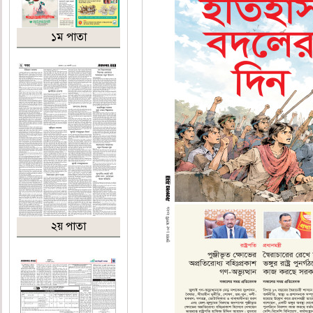
১ম পাতা
২য় পাতা