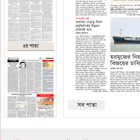
২য় পাতা
৪র্থ পাতা