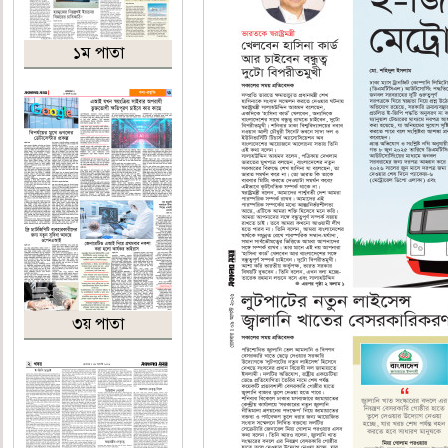
১ম পাতা
৩য় পাতা