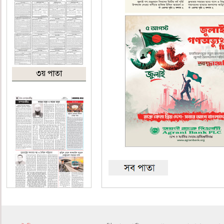
৩য় পাতা
৪র্থ পাতা