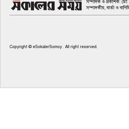
সম্পাদক ও প্রকাশক: মো: 
সম্পাদকীয়, বার্তা ও ব
Copyright © eSokalerSomoy . All right reserved.
৫ম পাতা