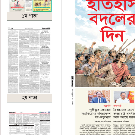
১ম পাতা
২য় পাতা