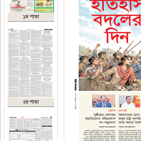
১ম পাতা
২য় পাতা