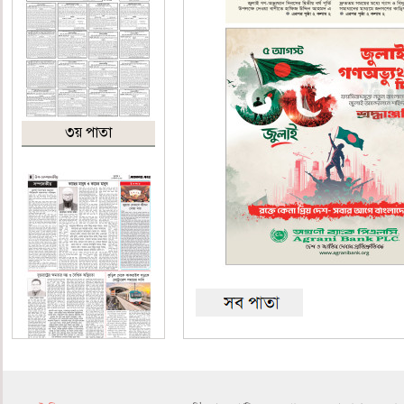
৩য় পাতা
৪র্থ পাতা