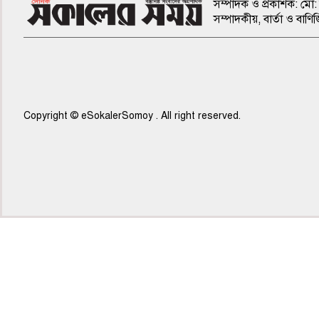
সম্পাদক ও প্রকাশক: মো: 
সম্পাদকীয়, বার্তা ও ব
Copyright © eSokalerSomoy . All right reserved.
৫ম পাতা