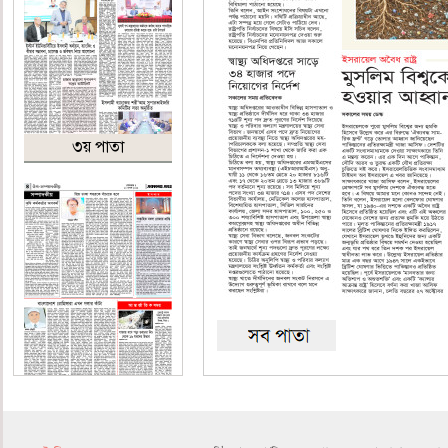
৩য় পাতা
৪র্থ পাতা