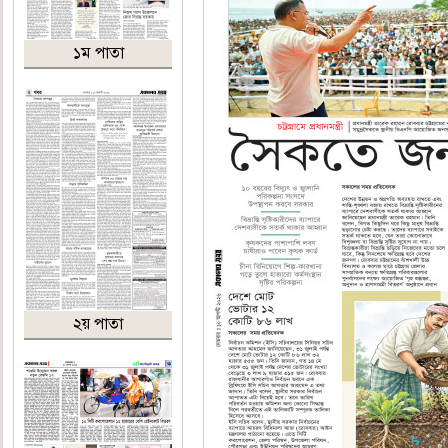
১ম পাতা
২য় পাতা