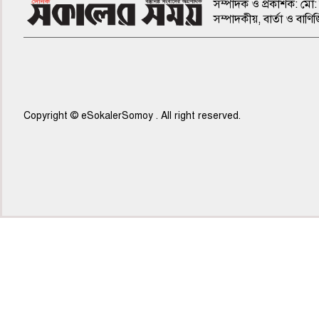
সম্পাদক ও প্রকাশক: মো: 
সম্পাদকীয়, বার্তা ও ব
Copyright © eSokalerSomoy . All right reserved.
৫ম পাতা