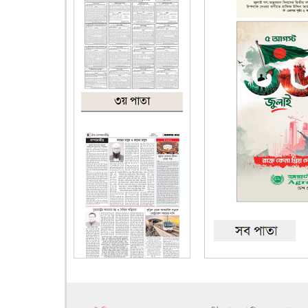
৩য় পাতা
৪র্থ পাতা