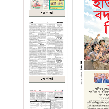
১ম পাতা
২য় পাতা