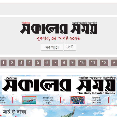
বুধবার, ০৫ আগষ্ট ২০২৬
1
2
3
4
5
6
7
8
9
10
11
12
»