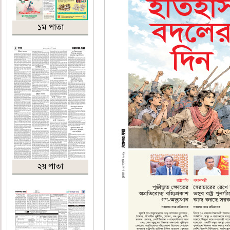
১ম পাতা
২য় পাতা