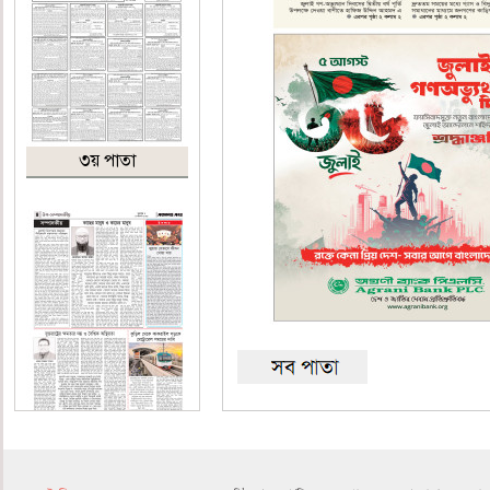
৩য় পাতা
৪র্থ পাতা