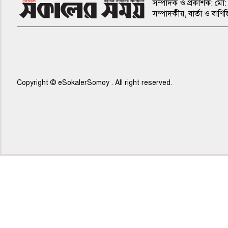
সম্পাদক ও প্রকাশক: মো: 
সম্পাদকীয়, বার্তা ও ব
Copyright © eSokalerSomoy . All right reserved.
৫ম পাতা