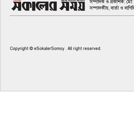
সম্পাদক ও প্রকাশক: মো: 
সম্পাদকীয়, বার্তা ও ব
Copyright © eSokalerSomoy . All right reserved.
৫ম পাতা