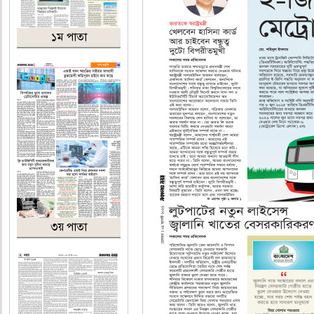
১ম পাতা
৩য় পাতা