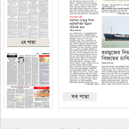
২য় পাতা
৪র্থ পাতা