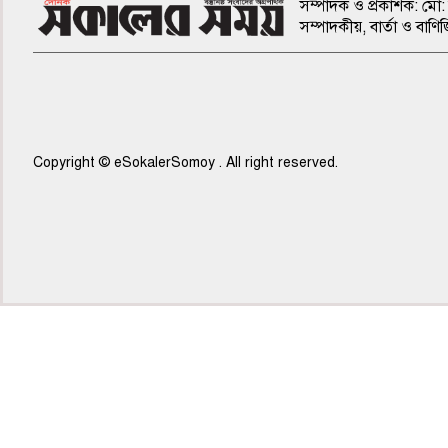
সম্পাদক ও প্রকাশক: মো: 
সম্পাদকীয়, বার্তা ও ব
Copyright © eSokalerSomoy . All right reserved.
৫ম পাতা