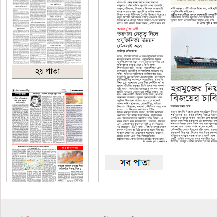
২য় পাতা
৪র্থ পাতা