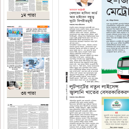
১ম পাতা
৩য় পাতা