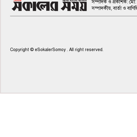
সম্পাদক ও প্রকাশক: মো: 
সম্পাদকীয়, বার্তা ও ব
Copyright © eSokalerSomoy . All right reserved.
৫ম পাতা