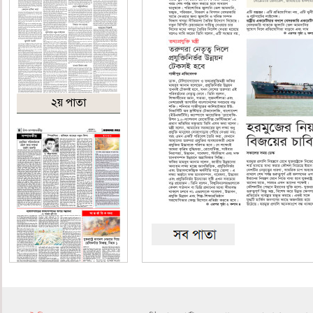
২য় পাতা
৪র্থ পাতা