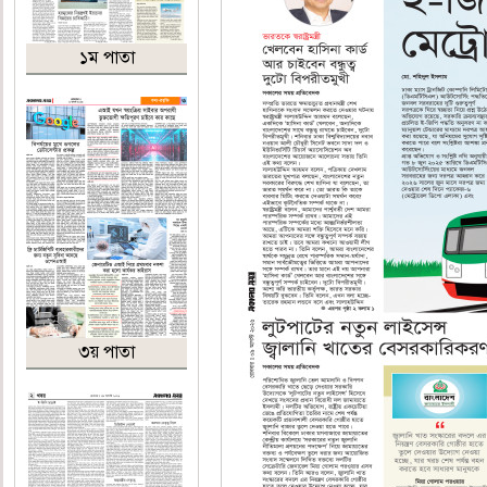
১ম পাতা
৩য় পাতা