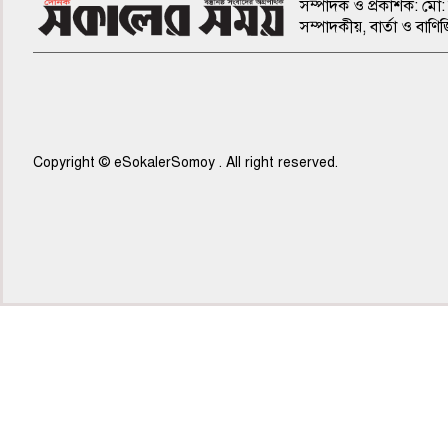
সম্পাদক ও প্রকাশক: মো: 
সম্পাদকীয়, বার্তা ও ব
Copyright © eSokalerSomoy . All right reserved.
৫ম পাতা