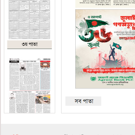
৩য় পাতা
৪র্থ পাতা