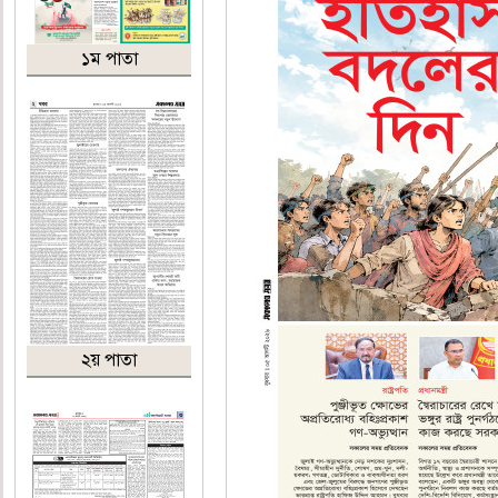
১ম পাতা
২য় পাতা