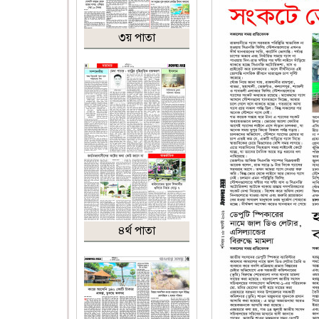
৩য় পাতা
৪র্থ পাতা