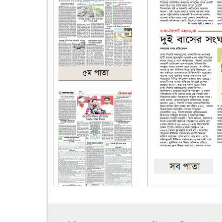
৫ম পাতা
৬ষ্ঠ পাতা