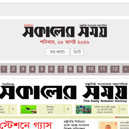
শনিবার, ০৮ আগষ্ট ২০২৬
1
2
3
4
5
6
7
8
9
10
11
12
»