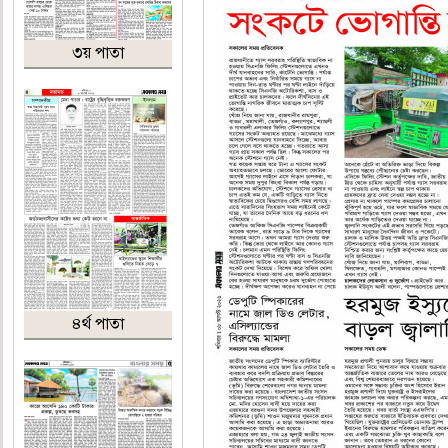
৩য় পাতা
৪র্থ পাতা