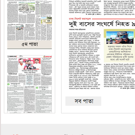
৫ম পাতা
৬ষ্ঠ পাতা