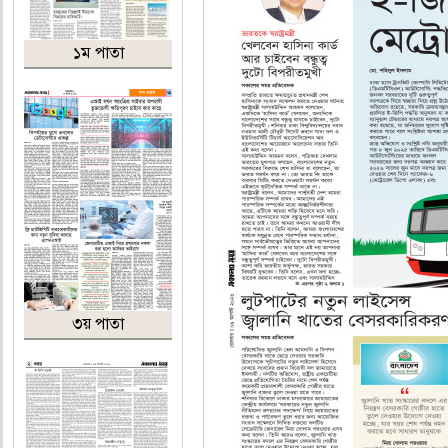
১ম পাতা
৩য় পাতা