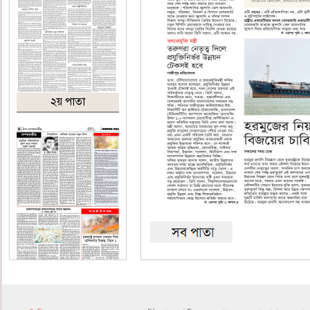
২য় পাতা
৪র্থ পাতা