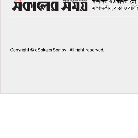
সম্পাদক ও প্রকাশক: মো: 
সম্পাদকীয়, বার্তা ও ব
Copyright © eSokalerSomoy . All right reserved.
৫ম পাতা