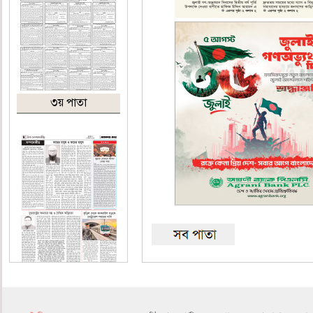
৩য় পাতা
৪র্থ পাতা