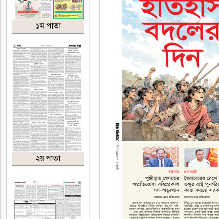
১ম পাতা
২য় পাতা