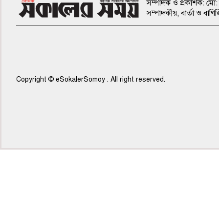
সম্পাদক ও প্রকাশক: মো: 
সম্পাদকীয়, বার্তা ও ব
Copyright © eSokalerSomoy . All right reserved.
৫ম পাতা