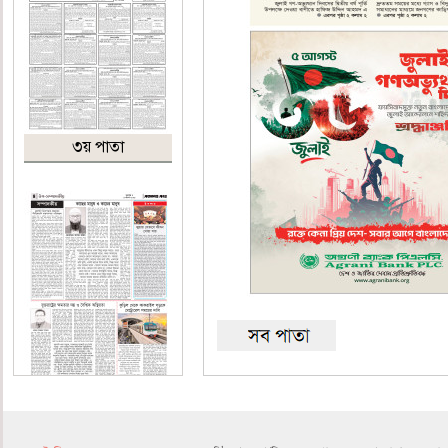
৩য় পাতা
৪র্থ পাতা