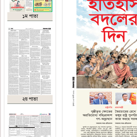
১ম পাতা
২য় পাতা