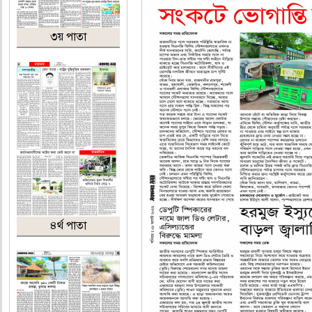
৩য় পাতা
৪র্থ পাতা