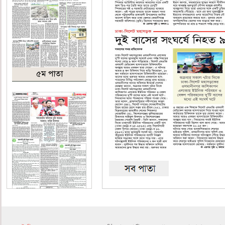
৫ম পাতা
৬ষ্ঠ পাতা