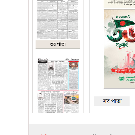
৩য় পাতা
৪র্থ পাতা