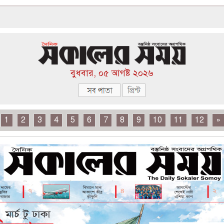
বুধবার, ০৫ আগষ্ট ২০২৬
1
2
3
4
5
6
7
8
9
10
11
12
»