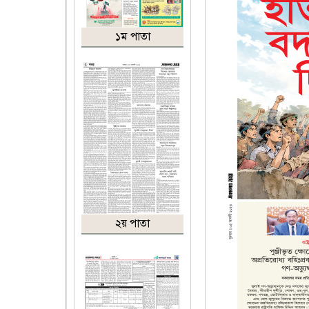
১ম পাতা
২য় পাতা