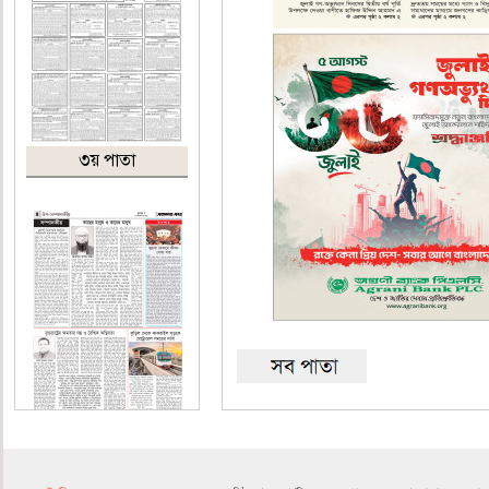
৩য় পাতা
৪র্থ পাতা