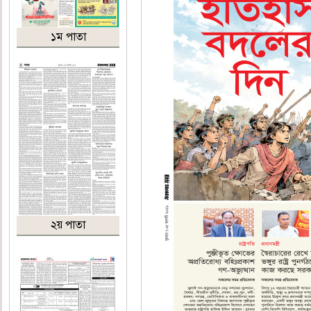
১ম পাতা
২য় পাতা