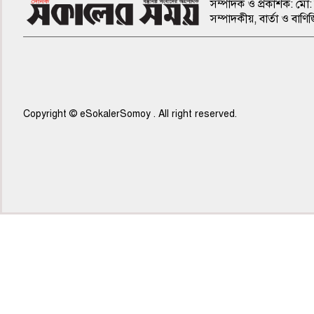
সম্পাদক ও প্রকাশক: মো: 
সম্পাদকীয়, বার্তা ও ব
Copyright © eSokalerSomoy . All right reserved.
৫ম পাতা