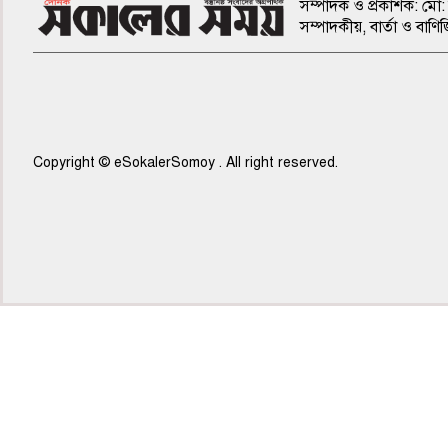
সম্পাদক ও প্রকাশক: মো: 
সম্পাদকীয়, বার্তা ও ব
Copyright © eSokalerSomoy . All right reserved.
৫ম পাতা