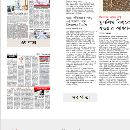
৩য় পাতা
৪র্থ পাতা