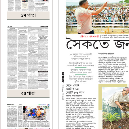
১ম পাতা
২য় পাতা