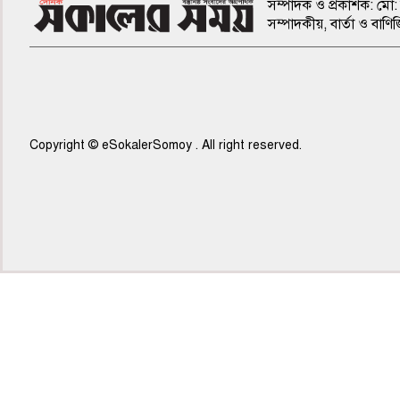
সম্পাদক ও প্রকাশক: মো: 
সম্পাদকীয়, বার্তা ও ব
Copyright © eSokalerSomoy . All right reserved.
৫ম পাতা