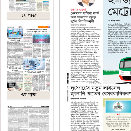
১ম পাতা
৩য় পাতা