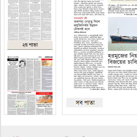
২য় পাতা
৪র্থ পাতা