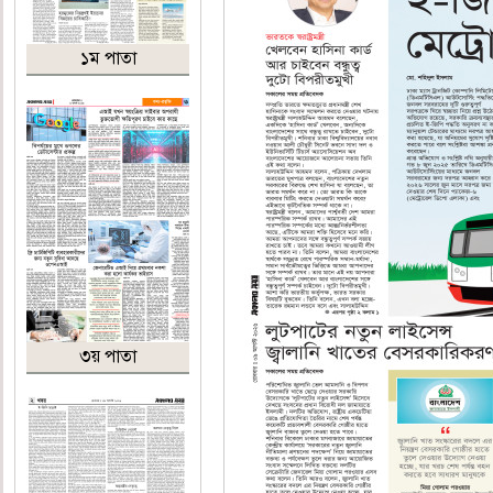
১ম পাতা
৩য় পাতা