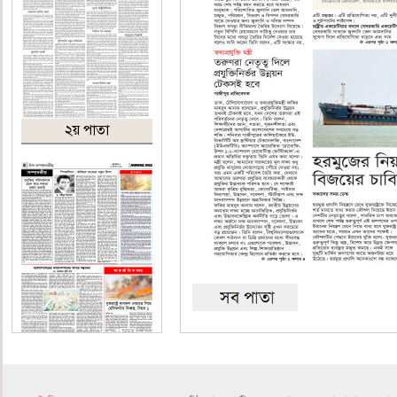
২য় পাতা
৪র্থ পাতা