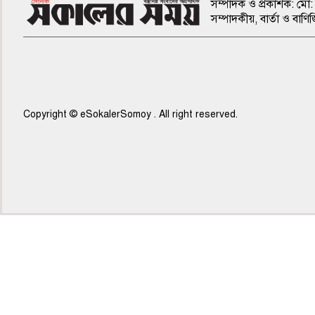
সম্পাদক ও প্রকাশক: মো: 
সম্পাদকীয়, বার্তা ও ব
Copyright © eSokalerSomoy . All right reserved.
৫ম পাতা