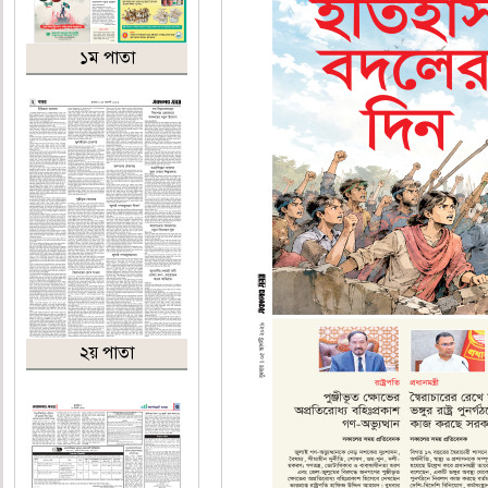
১ম পাতা
২য় পাতা