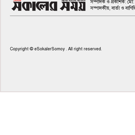
সম্পাদক ও প্রকাশক: মো: 
সম্পাদকীয়, বার্তা ও ব
Copyright © eSokalerSomoy . All right reserved.
৫ম পাতা