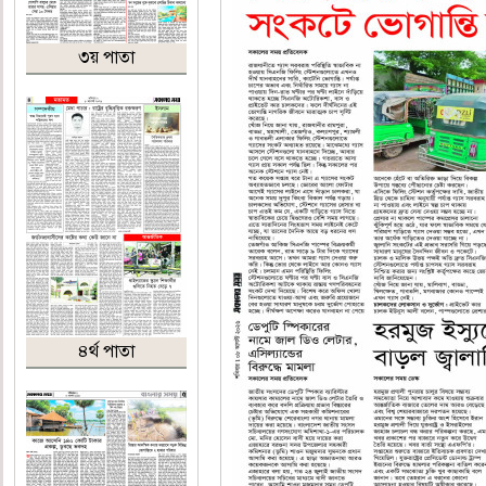
৩য় পাতা
৪র্থ পাতা