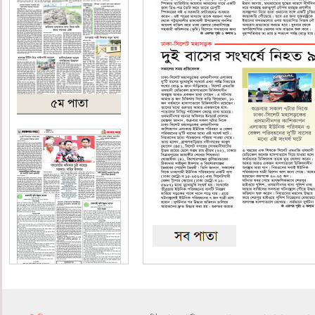
৫ম পাতা
৬ষ্ঠ পাতা