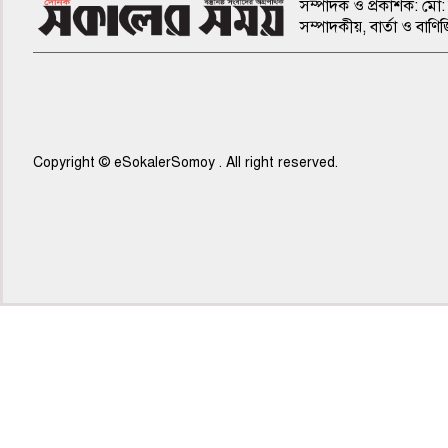
সম্পাদক ও প্রকাশক: মো: 
সম্পাদকীয়, বার্তা ও ব
Copyright © eSokalerSomoy . All right reserved.
৫ম পাতা