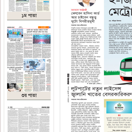
১ম পাতা
৩য় পাতা