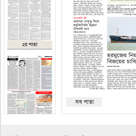
২য় পাতা
৪র্থ পাতা