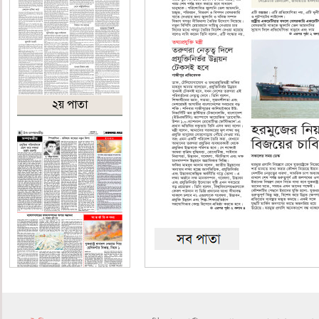
২য় পাতা
৪র্থ পাতা