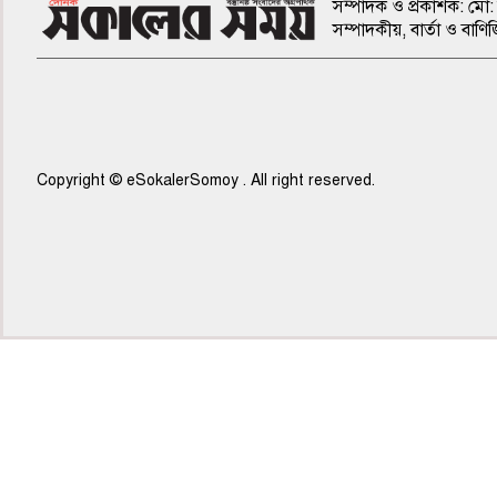
সম্পাদক ও প্রকাশক: মো: 
সম্পাদকীয়, বার্তা ও ব
Copyright © eSokalerSomoy . All right reserved.
৫ম পাতা