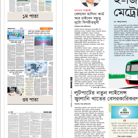
১ম পাতা
৩য় পাতা