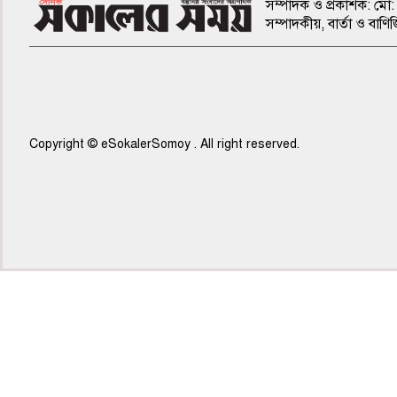
সম্পাদক ও প্রকাশক: মো: 
সম্পাদকীয়, বার্তা ও ব
Copyright © eSokalerSomoy . All right reserved.
৫ম পাতা