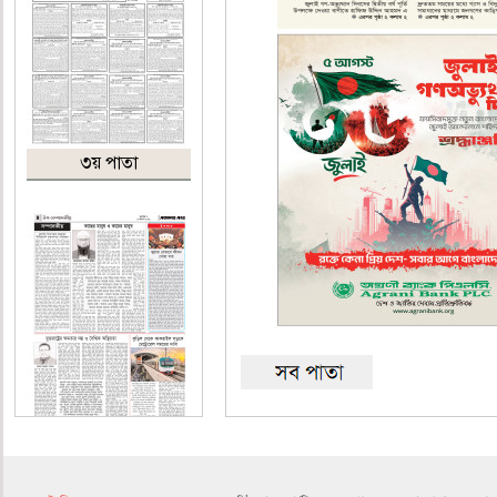
৩য় পাতা
৪র্থ পাতা