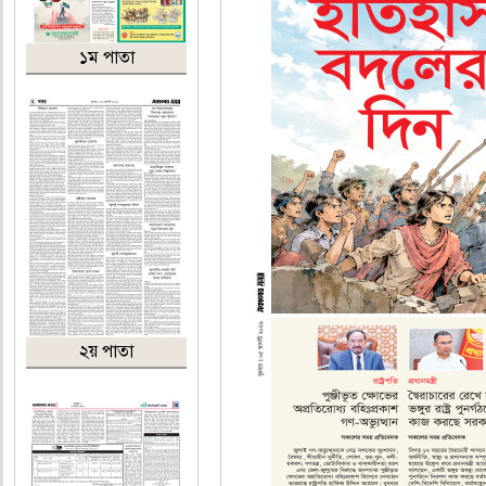
১ম পাতা
২য় পাতা