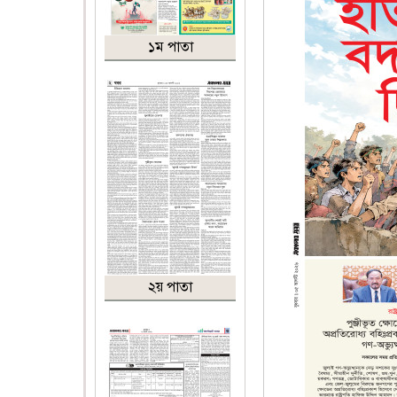
১ম পাতা
২য় পাতা