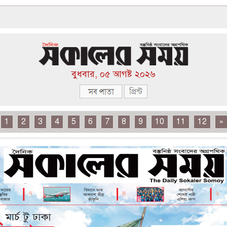
বুধবার, ০৫ আগষ্ট ২০২৬
1
2
3
4
5
6
7
8
9
10
11
12
»