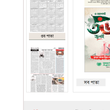
৩য় পাতা
৪র্থ পাতা